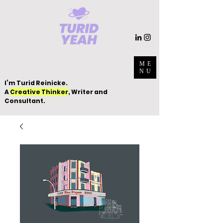
ME
NU
I’m Turid Reinicke.
A
Creative Thinker
, Writer and
Consultant.