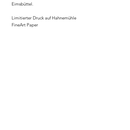
Eimsbüttel.
Limitierter Druck auf Hahnemühle
FineArt Paper
groß: 21 x 29,7 cm (DINA4)
klein: 13 x 18 cm
Impressum
I Sometimes Send
Newsletters
Subscribe Now