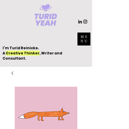
ME
NU
I’m Turid Reinicke.
A
Creative Thinker
, Writer and
Consultant.